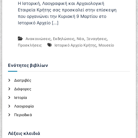
Α
Η Ιστορική, Λαογραφική και Αρχαιολογική
ε
ρ
Εταιρεία Κρήτης σας προσκαλεί στην επίσκεψη
ν
χ
που οργανώνει την Κυριακή 9 Μαρτίου στο
ο
α
Ιστορικό Αρχείο […]
ι
ο
λ
,
,
,
,
Ανακοινώσεις
Εκδηλώσεις
Νέα
Ξεναγήσεις
ο
,
Προσκλήσεις
Ιστορικό Αρχείο Κρήτης
Μουσείο
γ
ι
κ
ή
Ενότητες βιβλίων
Ε
τ
α
Διατριβές
ι
Διάφορες
ρ
ε
Ιστορία
ί
Λαογραφία
α
Κ
Περιοδικά
ρ
ή
τ
Λέξεις κλειδιά
η