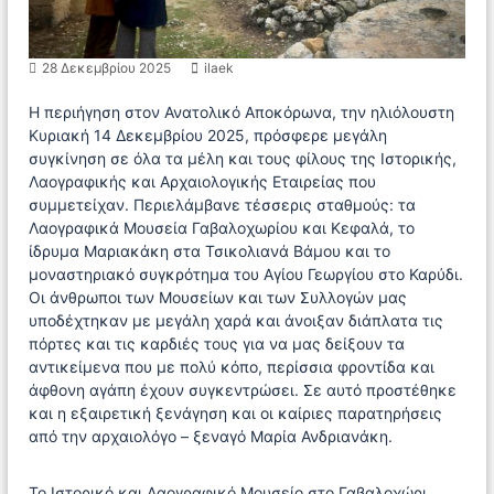
Α
ε
ρ
ν
χ
ο
α
28 Δεκεμβρίου 2025
ilaek
ι
ο
Η περιήγηση στον Ανατολικό Αποκόρωνα, την ηλιόλουστη
λ
Κυριακή 14 Δεκεμβρίου 2025, πρόσφερε μεγάλη
ο
συγκίνηση σε όλα τα μέλη και τους φίλους της Ιστορικής,
γ
Λαογραφικής και Αρχαιολογικής Εταιρείας που
ι
συμμετείχαν. Περιελάμβανε τέσσερις σταθμούς: τα
κ
ή
Λαογραφικά Μουσεία Γαβαλοχωρίου και Κεφαλά, το
Ε
ίδρυμα Μαριακάκη στα Τσικολιανά Βάμου και το
τ
μοναστηριακό συγκρότημα του Αγίου Γεωργίου στο Καρύδι.
α
Οι άνθρωποι των Μουσείων και των Συλλογών μας
ι
υποδέχτηκαν με μεγάλη χαρά και άνοιξαν διάπλατα τις
ρ
πόρτες και τις καρδιές τους για να μας δείξουν τα
ε
ί
αντικείμενα που με πολύ κόπο, περίσσια φροντίδα και
α
άφθονη αγάπη έχουν συγκεντρώσει. Σε αυτό προστέθηκε
Κ
και η εξαιρετική ξενάγηση και οι καίριες παρατηρήσεις
ρ
από την αρχαιολόγο – ξεναγό Μαρία Ανδριανάκη.
ή
τ
η
Το Ιστορικό και Λαογραφικό Μουσείο στο Γαβαλοχώρι