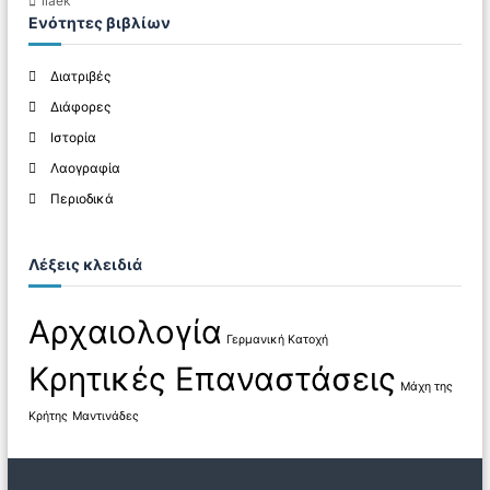
ilaek
ω
Ενότητες βιβλίων
ν
Διατριβές
Διάφορες
Ιστορία
Λαογραφία
Περιοδικά
Λέξεις κλειδιά
Αρχαιολογία
Γερμανική Κατοχή
Κρητικές Επαναστάσεις
Μάχη της
Κρήτης
Μαντινάδες