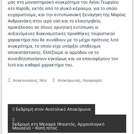
μας στο μοναστηριακό συγκρότημα του Αγίου Γεωργίου
στο Καρύδι, εκτός από το γλυκό κέρασμα, για το οποίο
ευχαριστούμε, και την εντυπωσιακή ξενάγηση της Μαρίας
Ανδριανάκη στον ιερό ναό και το ελαιοτριβείο,
προκάλεσαν σε όλους αρνητική εντύπωση οι
αυξανόμενες διακοσμητικές προσθήκες τουριστικού
χαρακτήρα που δε συνάδουν με το μέχρι πρότινος λιτό
συγκρότημα, το οποίο είχε υπάρξει υπόδειγμα
αποκατάστασης. Ελπίζουμε οι αρμόδιοι να το
συνειδητοποιήσουν εγκαίρως και να επαναφέρουν τον
λιτό και καθαρό χαρακτήρα του.
,
,
Ανακοινώσεις
Νέα
Αποκόρωνας
Λαογραφία
Π
Εκδρομή στον Ανατολικό Αποκόρωνα
λ
Εκδρομή στη Μεσαρά (Φαιστός, Αρχαιολογικό
Μουσείο) – Κοπή πίτας