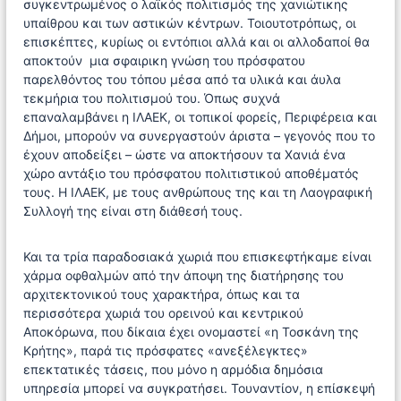
συγκεντρωμένος ο λαϊκός πολιτισμός της χανιώτικης
υπαίθρου και των αστικών κέντρων. Τοιουτοτρόπως, οι
επισκέπτες, κυρίως οι εντόπιοι αλλά και οι αλλοδαποί θα
αποκτούν μια σφαιρικη γνώση του πρόσφατου
παρελθόντος του τόπου μέσα από τα υλικά και άυλα
τεκμήρια του πολιτισμού του. Όπως συχνά
επαναλαμβάνει η ΙΛΑΕΚ, οι τοπικοί φορείς, Περιφέρεια και
Δήμοι, μπορούν να συνεργαστούν άριστα – γεγονός που το
έχουν αποδείξει – ώστε να αποκτήσουν τα Χανιά ένα
χώρο αντάξιο του πρόσφατου πολιτιστικού αποθέματός
τους. Η ΙΛΑΕΚ, με τους ανθρώπους της και τη Λαογραφική
Συλλογή της είναι στη διάθεσή τους.
Και τα τρία παραδοσιακά χωριά που επισκεφτήκαμε είναι
χάρμα οφθαλμών από την άποψη της διατήρησης του
αρχιτεκτονικού τους χαρακτήρα, όπως και τα
περισσότερα χωριά του ορεινού και κεντρικού
Αποκόρωνα, που δίκαια έχει ονομαστεί «η Τοσκάνη της
Κρήτης», παρά τις πρόσφατες «ανεξέλεγκτες»
επεκτατικές τάσεις, που μόνο η αρμόδια δημόσια
υπηρεσία μπορεί να συγκρατήσει. Τουναντίον, η επίσκεψή