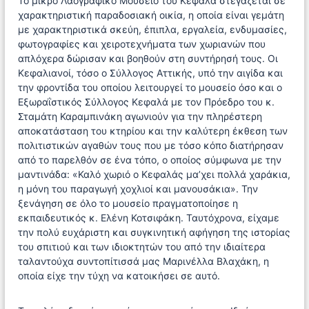
Το μικρό Λαογραφικό Μουσείο του Κεφαλά στεγάζεται σε
χαρακτηριστική παραδοσιακή οικία, η οποία είναι γεμάτη
με χαρακτηριστικά σκεύη, έπιπλα, εργαλεία, ενδυμασίες,
φωτογραφίες και χειροτεχνήματα των χωριανών που
απλόχερα δώρισαν και βοηθούν στη συντήρησή τους. Οι
Κεφαλιανοί, τόσο ο Σύλλογος Αττικής, υπό την αιγίδα και
την φροντίδα του οποίου λειτουργεί το μουσείο όσο και ο
Εξωραΐστικός Σύλλογος Κεφαλά με τον Πρόεδρο του κ.
Σταμάτη Καραμπινάκη αγωνιούν για την πληρέστερη
αποκατάσταση του κτηρίου και την καλύτερη έκθεση των
πολιτιστικών αγαθών τους που με τόσο κόπο διατήρησαν
από το παρελθόν σε ένα τόπο, ο οποίος σύμφωνα με την
μαντινάδα: «Καλό χωριό ο Κεφαλάς μα’χει πολλά χαράκια,
η μόνη του παραγωγή χοχλιοί και μανουσάκια». Την
ξενάγηση σε όλο το μουσείο πραγματοποίησε η
εκπαιδευτικός κ. Ελένη Κοτσιφάκη. Ταυτόχρονα, είχαμε
την πολύ ευχάριστη και συγκινητική αφήγηση της ιστορίας
του σπιτιού και των ιδιοκτητών του από την ιδιαίτερα
ταλαντούχα συντοπίτισσά μας Μαρινέλλα Βλαχάκη, η
οποία είχε την τύχη να κατοικήσει σε αυτό.