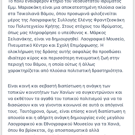
Το πολύ ενδιαφέρον κτήριο του νεοσύστατου Ιδρύματος
Εμμ. Μαριακάκη είναι μια αποκατεστημένη πλούσια οικία
στα Τσικολιανά Βάμου, όπου προσωρινά φιλοξενείται
μέρος της Λαογραφικής Συλλογής Ελένης Φραντζεσκάκη
του Πολυτεχνείου Κρήτης. Στους στόχους του Ιδρύματος,
όπως μας πληροφόρησε ο υπεύθυνος κ. Μάρκος
Σελιανάκης, είναι να δημιουργηθεί Λαογραφικό Μουσείο,
Πνευματικό Κέντρο και Σχολή Επιμόρφωσης. Η
ολοκλήρωση της δράσης αυτής ασφαλώς θα προσδώσει
ιδιαίτερο κύρος και περισσότερη πνευματική ζωή στην
περιοχή του Βάμου, η οποία ούτως ή άλλως
χαρακτηρίζεται από πλούσια πολιτιστική δραστηριότητα.
Είναι κοινή και σεβαστή διαπίστωση η ανάγκη των
τοπικών κοινοτήτων των Χανίων να συγκεντρώνουν και
να εκθέτουν τα αγαθά του τοπικού πολιτισμού για να τα
διασώσουν και να γίνονται κοινωνοί σε αυτά οι απόγονοί
τους. Ταυτόχρονα, όμως, είναι επίσης κοινή διαπίστωση η
απουσία και η αδήριτη ανάγκη δημιουργίας ενός μεγάλου
Λαογραφικού και Εθνογραφικού Μουσείου για τα Χανιά,
όπου θα βρίσκεται, όχι αποσπασματικά αλλά