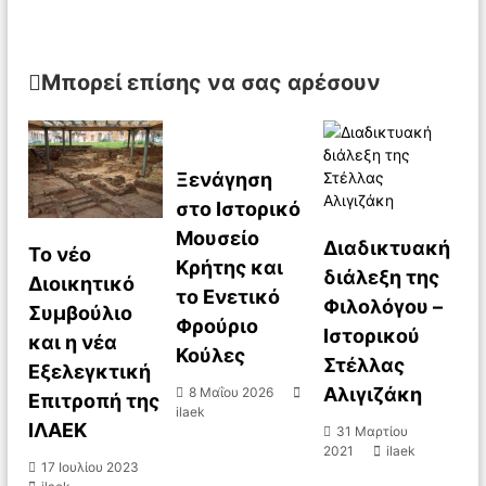
ο
ή
Μπορεί επίσης να σας αρέσουν
γ
η
Ξενάγηση
σ
στο Ιστορικό
Μουσείο
η
Διαδικτυακή
Το νέο
Κρήτης και
διάλεξη της
Διοικητικό
ά
το Ενετικό
Φιλολόγου –
Συμβούλιο
Φρούριο
Ιστορικού
και η νέα
ρ
Κούλες
Στέλλας
Εξελεγκτική
θ
Αλιγιζάκη
8 Μαΐου 2026
Επιτροπή της
ilaek
ΙΛΑΕΚ
31 Μαρτίου
ρ
2021
ilaek
17 Ιουλίου 2023