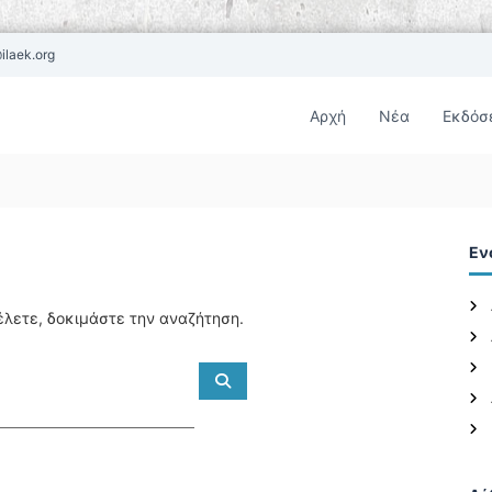
ilaek.org
Αρχή
Νέα
Εκδόσ
Εν
έλετε, δοκιμάστε την αναζήτηση.
Α
ν
α
ζ
ή
τ
η
σ