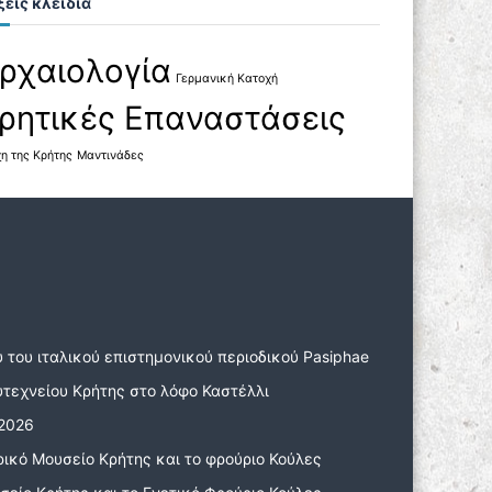
ξεις κλειδιά
ρχαιολογία
Γερμανική Κατοχή
ρητικές Επαναστάσεις
η της Κρήτης
Μαντινάδες
 του ιταλικού επιστημονικού περιοδικού Pasiphae
υτεχνείου Κρήτης στο λόφο Καστέλλι
 2026
ρικό Μουσείο Κρήτης και το φρούριο Κούλες