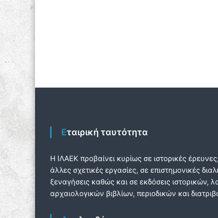
ή
ε
η
κ
ν
σ
α
ο
η
ι
γ
Α
ι
ρ
α
χ
:
α
ι
ο
λ
ο
γ
Εταιρική ταυτότητα
ι
κ
Η ΙΛΑΕΚ προβαίνει κυρίως σε ιστορικές έρευνες
ή
Ε
άλλες σχετικές εργασίες, σε επιστημονικές διαλ
τ
ξεναγήσεις καθώς και σε εκδόσεις ιστορικών, 
α
αρχαιολογικών βιβλίων, περιοδικών και διατρι
ι
ρ