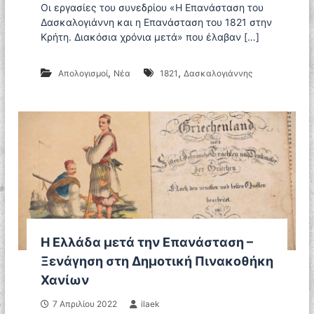
Α
Οι εργασίες του συνεδρίου «Η Επανάσταση του
ε
ρ
Δασκαλογιάννη και η Επανάσταση του 1821 στην
ν
χ
Κρήτη. Διακόσια χρόνια μετά» που έλαβαν […]
ο
α
ι
ο
,
,
Απολογισμοί
Νέα
1821
Δασκαλογιάννης
λ
ο
γ
ι
κ
ή
Ε
τ
α
ι
ρ
ε
ί
Η Ελλάδα μετά την Επανάσταση –
α
Κ
Ξενάγηση στη Δημοτική Πινακοθήκη
ρ
Χανίων
ή
τ
7 Απριλίου 2022
ilaek
η